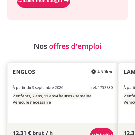
Calculer mon budget
Nos
offres d'emploi
ENGLOS
LAM
À 3.3km
À partir du 3 septembre 2026
ref. 1758830
À part
2 enfants, 7 ans, 11 ans
4 heures / semaine
2 enfa
Véhicule nécessaire
Véhic
12,31 € brut / h
12,3