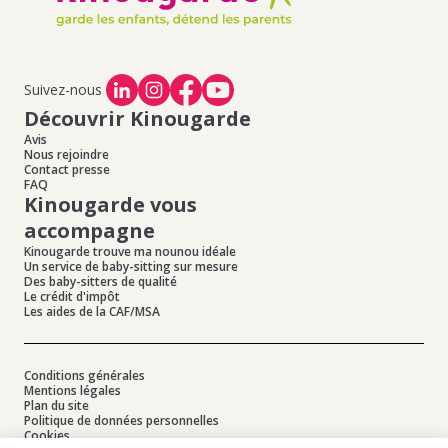
Offres d'emploi de baby-sitting à Erquinghem Le Sec
,
Offres d'emploi de baby-sitting à Gondecourt
,
Offres
d'emploi de baby-sitting à Escobecques
,
Offres d'emploi
de baby-sitting à Herrin
Suivez-nous
Découvrir Kinougarde
Avis
Nous rejoindre
Contact presse
FAQ
Kinougarde vous
accompagne
Kinougarde trouve ma nounou idéale
Un service de baby-sitting sur mesure
Des baby-sitters de qualité
Le crédit d'impôt
Les aides de la CAF/MSA
Conditions générales
Mentions légales
Plan du site
Politique de données personnelles
Cookies