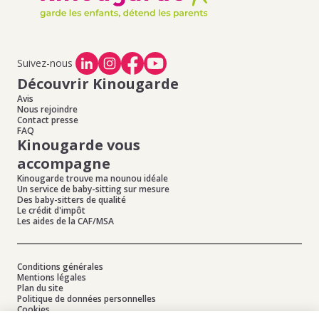
Offres d'emploi de baby-sitting à Lanvaudan
,
Offres
d'emploi de baby-sitting à Hennebont
,
Offres d'emploi
de baby-sitting à Calan
,
Offres d'emploi de baby-sitting
à Branderion
Suivez-nous
Découvrir Kinougarde
Avis
Nous rejoindre
Contact presse
FAQ
Kinougarde vous
accompagne
Kinougarde trouve ma nounou idéale
Un service de baby-sitting sur mesure
Des baby-sitters de qualité
Le crédit d'impôt
Les aides de la CAF/MSA
Conditions générales
Mentions légales
Plan du site
Politique de données personnelles
Cookies