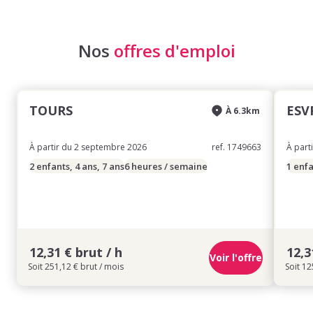
Nos
offres d'emploi
TOURS
ESV
À 6.3km
À partir du 2 septembre 2026
ref. 1749663
À part
2 enfants, 4 ans, 7 ans
6 heures / semaine
1 enfa
12,31 € brut / h
12,3
Voir l'offre
Soit 251,12 € brut / mois
Soit 12