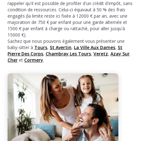
rappeler qu'il est possible de profiter d'un crédit d'impôt, sans
condition de ressources. Celui-ci équivaut à 50 % des frais
engagés (la limite reste ici fixée à 12000 € par an, avec une
majoration de 750 € par enfant pour une garde alternée et
1500 € par enfant à charge ou rattaché, pour aller jusqu'à
15000 €).
Sachez que nous pouvons également vous présenter une
baby-sitter à
Tours
,
St Avertin
,
La Ville Aux Dames
,
St
Pierre Des Corps
,
Chambray Les Tours
,
Veretz
,
Azay Sur
Cher
et
Cormery
.