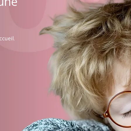
 une
cueil.