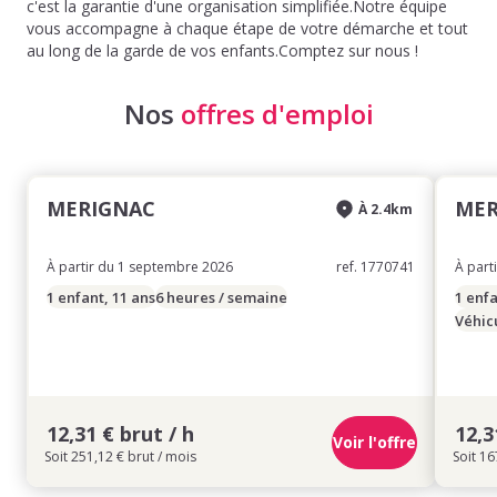
c'est la garantie d'une organisation simplifiée.Notre équipe
vous accompagne à chaque étape de votre démarche et tout
au long de la garde de vos enfants.Comptez sur nous !
Nos
offres d'emploi
MERIGNAC
MER
À 2.4km
À partir du 1 septembre 2026
ref. 1770741
À part
1 enfant, 11 ans
6 heures / semaine
1 enfa
Véhic
12,31 € brut / h
12,3
Voir l'offre
Soit 251,12 € brut / mois
Soit 16