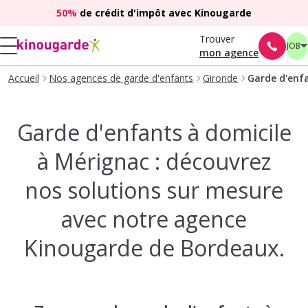
50%
de crédit d'impôt avec Kinougarde
Trouver
JOB
mon agence
Accueil
Nos agences de garde d'enfants
Gironde
Garde d'enfa
Garde d'enfants à domicile
à Mérignac : découvrez
nos solutions sur mesure
avec notre agence
Kinougarde de Bordeaux.