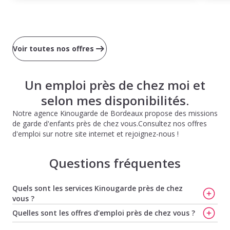
Voir toutes nos offres
Un emploi près de chez moi et
selon mes disponibilités.
Notre agence Kinougarde de Bordeaux propose des missions
de garde d'enfants près de chez vous.Consultez nos offres
d'emploi sur notre site internet et rejoignez-nous !
Questions fréquentes
Quels sont les services Kinougarde près de chez
vous ?
Trouvez votre nounou à Bordeaux
,
Trouvez votre baby-
Quelles sont les offres d’emploi près de chez vous ?
sitter à Bordeaux
,
Trouvez votre nounou à Pau
,
Avec
Offres d'emploi de baby-sitting à Merignac
,
Offres
Kinougarde, trouvez votre baby-sitter rapidement à