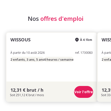
Nos
offres d'emploi
WISSOUS
WIS
À 4.1km
À partir du 10 août 2026
ref. 1730083
À part
2 enfants, 3 ans, 5 ans
6 heures / semaine
2 enfa
12,31 € brut / h
12,3
Voir l'offre
Soit 251,12 € brut / mois
Soit 33