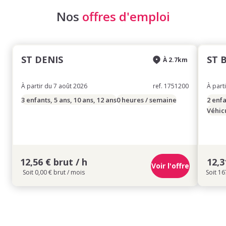
Nos
offres d'emploi
ST DENIS
ST 
À 2.7km
À partir du 7 août 2026
ref. 1751200
À part
3 enfants, 5 ans, 10 ans, 12 ans
0 heures / semaine
2 enfa
Véhic
12,56 € brut / h
12,3
Voir l'offre
Soit 0,00 € brut / mois
Soit 16