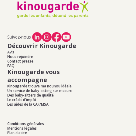
à La Courneuve
sitter à Asnières-sur-Seine en toute simplicité
Offres d'emploi de baby-sitting à Pierrefitte Sur Seine
,
Offres d'emploi de baby-sitting à Villetaneuse
,
Offres
d'emploi de baby-sitting à Groslay
,
Offres d'emploi de
baby-sitting à Sarcelles
,
Offres d'emploi de baby-sitting
à Deuil La Barre
Suivez-nous
Découvrir Kinougarde
Avis
Nous rejoindre
Contact presse
FAQ
Kinougarde vous
accompagne
Kinougarde trouve ma nounou idéale
Un service de baby-sitting sur mesure
Des baby-sitters de qualité
Le crédit d'impôt
Les aides de la CAF/MSA
Conditions générales
Mentions légales
Plan du site