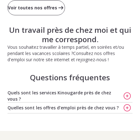
Voir toutes nos offres
Un travail près de chez moi et qui
me correspond.
Vous souhaitez travailler à temps partiel, en soirées et/ou
pendant les vacances scolaires ?Consultez nos offres
d'emploi sur notre site internet et rejoignez-nous !
Questions fréquentes
Quels sont les services Kinougarde près de chez
vous ?
Avec Kinougarde, trouvez enfin la baby-sitter idéale à
Quelles sont les offres d’emploi près de chez vous ?
Aubervilliers
,
Ne cherchez plus votre nounou à
Offres d'emploi de baby-sitting à Montmagny
,
Offres
Aubervilliers[nbsp]!
,
Découvrez nos solutions de garde
d'emploi de baby-sitting à Stains
,
Offres d'emploi de
d’enfants à Aubervilliers
,
Faites garder votre enfant à
baby-sitting à St Denis
,
Offres d'emploi de baby-sitting
Asnières-sur-Seine
,
Avec Kinougarde, trouvez facilement
à Villeneuve La Garenne
,
Offres d'emploi de baby-sitting
une nounou à Asnières-sur-Seine
et
Trouvez votre baby-