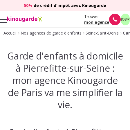
50%
de crédit d'impôt avec Kinougarde
Trouver
JOB
mon agence
Accueil
Nos agences de garde d'enfants
Seine-Saint-Denis
Gar
Garde d'enfants à domicile
à Pierrefitte-sur-Seine :
mon agence Kinougarde
de Paris va me simplifier la
vie.