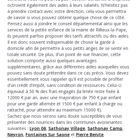
octroient également des aides à leurs salariés. N'hésitez pas
à prendre contact avec votre direction, cela vous permettra
de savoir si vous pouvez obtenir quelque chose de ce côté.
Pensez aussi à joindre le conseil départemental ainsi que les
services de la petite enfance de la mairie de Rillieux-la-Pape,
ils peuvent parfois proposer des tarifs attractifs ou des aides.
Il est donc souvent indispensable de choisir la garde à
domicile afin de permettre à vos petits anges de se sentir en
totale sécurité. De plus, d'un point de vue financier, cette
solution comporte aussi quelques avantages
supplémentaires, grâce aux différentes aides auxquelles vous
pouvez sans doute prétendre dans ce cas précis. Vous devez
essentiellement vous rappeler qu'il est possible de profiter
d'un crédit d'impôt, sans condition de ressources. Celui-ci
équivaut à 50 % des frais engagés (la limite reste fixée à
12000 € par an, avec une majoration de 750 € par enfant
pour une garde alternée et 1500 € par enfant à charge ou
rattaché, pour atteindre au maximum 15000 €).
Sachez que nous serons sans doute susceptibles de vous
présenter des nourrices dans les communes avoisinantes
suivantes :
Lyon 06
,
Sathonay Village
,
Sathonay Camp
,
Neyron
,
Fontaines Sur Saone
et
Pierre Benite
.