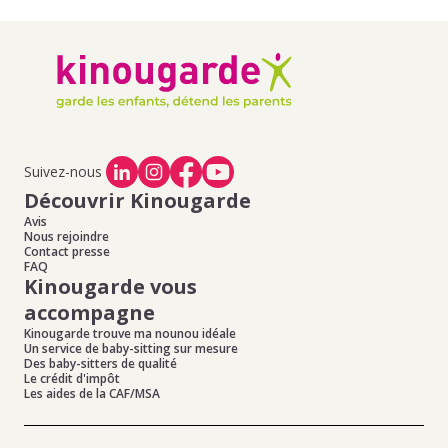
d'emploi de baby-sitting à Sathonay Camp
,
Offres
Grenoble
d'emploi de baby-sitting à Neyron
,
Offres d'emploi de
baby-sitting à Fontaines Sur Saone
Offres d'emploi de baby-sitting à Mionnay
,
Offres
d'emploi de baby-sitting à Tramoyes
,
Offres d'emploi de
baby-sitting à Poleymieux Au Mont D Or
,
Offres d'emploi
de baby-sitting à St Germain Au Mont D Or
,
Offres
d'emploi de baby-sitting à St Andre De Corcy
Suivez-nous
Découvrir Kinougarde
Avis
Nous rejoindre
Contact presse
FAQ
Kinougarde vous
accompagne
Kinougarde trouve ma nounou idéale
Un service de baby-sitting sur mesure
Des baby-sitters de qualité
Le crédit d'impôt
Les aides de la CAF/MSA