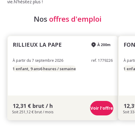
vie.N'hésitez plus !
Nos
offres d'emploi
RILLIEUX LA PAPE
FON
À 200m
À partir du 7 septembre 2026
ref. 1779226
À part
1 enfant, 9 ans
6 heures / semaine
1 enfa
12,31 € brut / h
12,3
Voir l'offre
Soit 251,12 € brut / mois
Soit 33