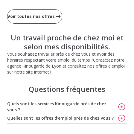
Voir toutes nos offres
Un travail proche de chez moi et
selon mes disponibilités.
Vous souhaitez travailler près de chez vous et avoir des
horaires respectant votre emploi du temps ?Contactez notre
agence Kinougarde de Lyon et consultez nos offres d'emploi
sur notre site internet !
Questions fréquentes
Quels sont les services Kinougarde près de chez
vous ?
Trouvez votre nounou à Villeurbanne
,
Faites garder vos
Quelles sont les offres d’emploi près de chez vous ?
enfants à Villeurbanne
,
Bien choisir votre baby-sitter à
Offres d'emploi de baby-sitting à Rillieux La Pape
,
Offres
Villeurbanne
,
Trouvez votre nounou à Lyon
,
Trouvez
d'emploi de baby-sitting à Sathonay Village
,
Offres
votre baby-sitter à Lyon
et
Trouvez votre nounou à