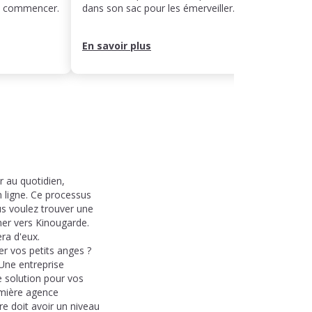
ut commencer.
dans son sac pour les émerveiller.
rythme
leur j
En savoir plus
En sa
 au quotidien,
n ligne. Ce processus
us voulez trouver une
rner vers Kinougarde.
era d'eux.
er vos petits anges ?
Une entreprise
e solution pour vos
remière agence
re doit avoir un niveau