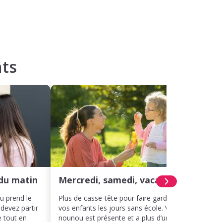
ts
du matin
Mercredi, samedi, vacances
Hora
ou prend le
Plus de casse-tête pour faire garder
Même 
 devez partir
vos enfants les jours sans école. Votre
décal
e tout en
nounou est présente et a plus d’un tour
votre 