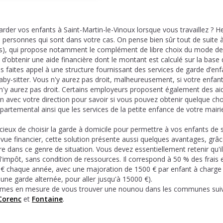
rder vos enfants à Saint-Martin-le-Vinoux lorsque vous travaillez ? 
s personnes qui sont dans votre cas. On pense bien sûr tout de suite 
les), qui propose notamment le complément de libre choix du mode d
 d’obtenir une aide financière dont le montant est calculé sur la base
us faites appel à une structure fournissant des services de garde d’enf
by-sitter. Vous n'y aurez pas droit, malheureusement, si votre enfant 
 n'y aurez pas droit. Certains employeurs proposent également des ai
on avec votre direction pour savoir si vous pouvez obtenir quelque c
épartemental ainsi que les services de la petite enfance de votre mairie
icieux de choisir la garde à domicile pour permettre à vos enfants de s
 vue financier, cette solution présente aussi quelques avantages, grâ
e dans ce genre de situation. Vous devez essentiellement retenir qu'il
 d'impôt, sans condition de ressources. Il correspond à 50 % des frais 
00 € chaque année, avec une majoration de 1500 € par enfant à charge
une garde alternée, pour aller jusqu'à 15000 €).
mes en mesure de vous trouver une nounou dans les communes suiv
Corenc
et
Fontaine
.