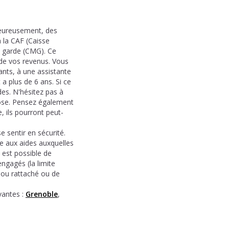
Heureusement, des
à la CAF (Caisse
e garde (CMG). Ce
 de vos revenus. Vous
ants, à une assistante
a plus de 6 ans. Si ce
des. N'hésitez pas à
hose. Pensez également
, ils pourront peut-
e sentir en sécurité.
ce aux aides auxquelles
 est possible de
engagés (la limite
 ou rattaché ou de
antes :
Grenoble
,