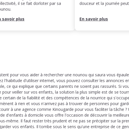
llectivité, il se fait dorloter par sa
douceur et la journée pe
ounou.
n savoir plus
En savoir plus
stent pour vous aider à rechercher une nounou qui saura vous épauler
z l'habitude d'utiliser internet, vous pouvez consulter les annonces e
le, ce qui explique que certains parents ne soient pas rassurés. Si vo
pour veiller sur vos enfants, la solution la plus simple est de se tou
e certain de la fiabilité et des compétences de la nourrice qui s'occup
mènent à rien et vous n'arrivez pas à trouver de personnes pour gard
ourir à une agence comme Kinougarde pour vous faciliter la tâche ? 
rde d'enfants à domicile vous offre l'occasion de découvrir la meilleur
us-même. Il faut rester très prudent et ne pas se précipiter sur la p
 garder vos enfants. Il tombe sous le sens qu'une entreprise de ce gen