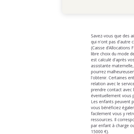
Savez-vous que des aid
qui n'ont pas d'autre 
(Caisse d’Allocation
libre choix du mode de
est calculé d'après vo
assistante maternelle
pourrez malheureusemen
l'obtenir. Certaines e
relation avec le servi
prendre contact avec l
éventuellement vous pr
Les enfants peuvent pr
vous bénéficiez égale
facilement vous y retr
ressources. Il corres
par enfant à charge o
15000 €).