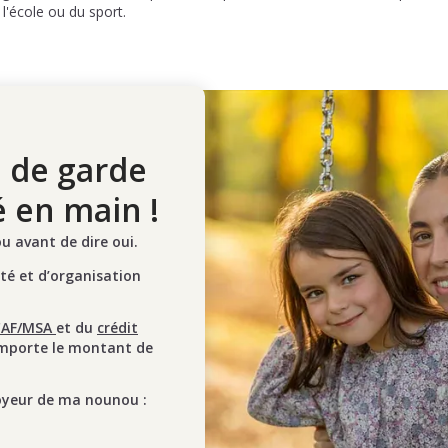
 l'école ou du sport.
 de garde
é en main !
 avant de dire oui.
ité et d’organisation
CAF/MSA
et du
crédit
mporte le montant de
oyeur de ma nounou :