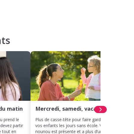
ts
du matin
Mercredi, samedi, vacances
Hora
ou prend le
Plus de casse-tête pour faire garder
Même 
 devez partir
vos enfants les jours sans école. Votre
décal
e tout en
nounou est présente et a plus d’un tour
votre 