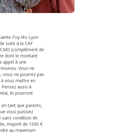
 Sainte-Foy-lès-Lyon
de suite à la CAF
ée CMG (complément de
ère dont le montant
es appel à une
e nounou. Vous ne
as, vous ne pourrez pas
s à vous mettre en
. Pensez aussi à
tal, ils pourront
, en tant que parents,
ue vous puissiez
é sans condition de
née, majoré de 1500 €
teindre au maximum