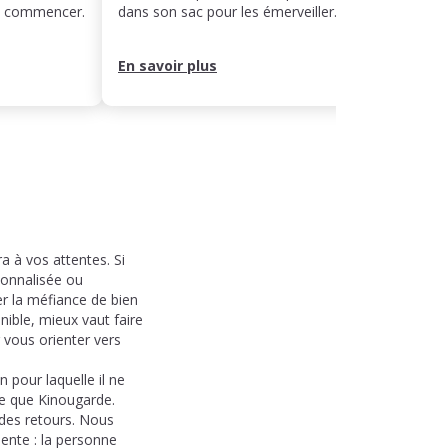
ut commencer.
dans son sac pour les émerveiller.
rythme
leur j
En savoir plus
En sa
 à vos attentes. Si
sonnalisée ou
er la méfiance de bien
nible, mieux vaut faire
 vous orienter vers
n pour laquelle il ne
lle que Kinougarde.
 des retours. Nous
iente : la personne