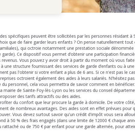
es spécifiques peuvent être sollicitées par les personnes résidant à
choix que de faire garder leurs enfants ? On pense naturellement tout 
s Familiales), qui octroie notamment une prestation sociale dénomm
 garde). Ce dispositif vous permet d’obtenir une participation financi
s revenus. Vous pouvez y avoir droit à partir du moment où vous fait
, à une structure fournissant des services de garde d’enfants ou à un
t pas l'obtenir si votre enfant a plus de 6 ans. Si ce n'est pas le c
ntreprises octroient également des aides à leurs salariés. N'hésitez pa
ce du personnel, cela vous permettra de savoir comment en bénéficier
a mairie de Sainte-Foy-lès-Lyon ou les services du conseil départemen
oposer des tarifs attractifs ou des aides.
ofiter du confort que leur procure la garde à domicile. De votre côté
ment de nombreux avantages. Des aides sont en effet prévues pour q
ouver. Vous devez surtout savoir qu'un crédit d'impôt vous sera allou
pond à 50 % des frais engagés (dans une limite de 12000 € chaque an
u rattaché ou de 750 € par enfant pour une garde alternée, pour at