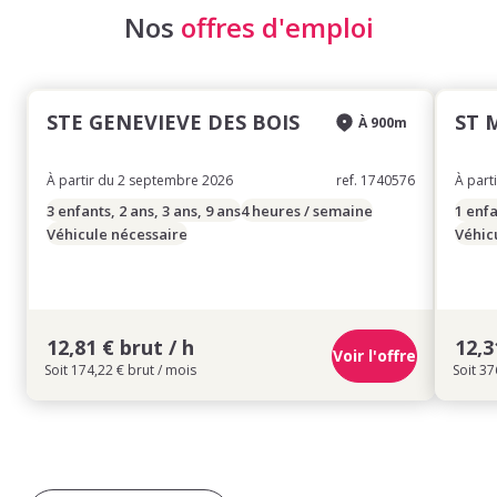
Nos
offres d'emploi
STE GENEVIEVE DES BOIS
ST 
À 900m
À partir du 2 septembre 2026
ref. 1740576
À part
3 enfants, 2 ans, 3 ans, 9 ans
4 heures / semaine
1 enfa
Véhicule nécessaire
Véhic
12,81 € brut / h
12,3
Voir l'offre
Soit 174,22 € brut / mois
Soit 37