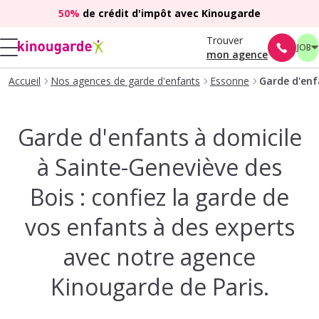
50%
de crédit d'impôt avec Kinougarde
Trouver
JOB
mon agence
Accueil
Nos agences de garde d'enfants
Essonne
Garde d'enf
Garde d'enfants à domicile
à Sainte-Geneviève des
Bois : confiez la garde de
vos enfants à des experts
avec notre agence
Kinougarde de Paris.