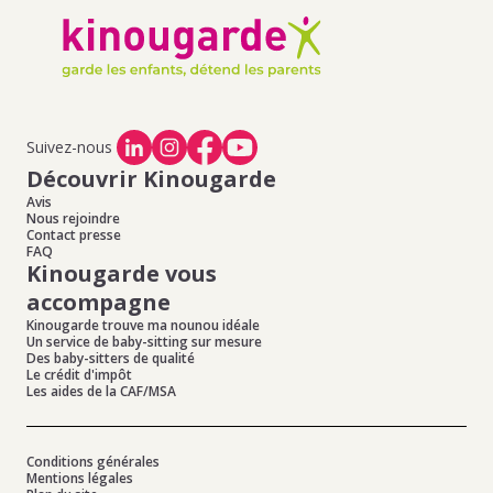
votre nounou à Antony
de baby-sitting à Juvisy Sur Orge
Offres d'emploi de baby-sitting à Villemoisson Sur Orge
,
Offres d'emploi de baby-sitting à St Michel Sur Orge
,
Offres d'emploi de baby-sitting à Morsang Sur Orge
,
Offres d'emploi de baby-sitting à Epinay Sur Orge
,
Offres
d'emploi de baby-sitting à Villiers Sur Orge
Suivez-nous
Découvrir Kinougarde
Avis
Nous rejoindre
Contact presse
FAQ
Kinougarde vous
accompagne
Kinougarde trouve ma nounou idéale
Un service de baby-sitting sur mesure
Des baby-sitters de qualité
Le crédit d'impôt
Les aides de la CAF/MSA
Conditions générales
Mentions légales