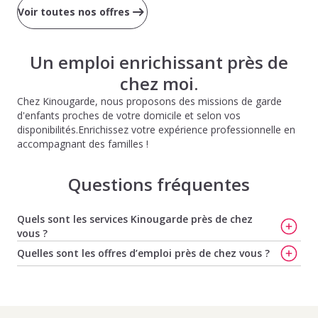
Voir toutes nos offres
Un emploi enrichissant près de
chez moi.
Chez Kinougarde, nous proposons des missions de garde
d'enfants proches de votre domicile et selon vos
disponibilités.Enrichissez votre expérience professionnelle en
accompagnant des familles !
Questions fréquentes
Quels sont les services Kinougarde près de chez
vous ?
Trouvez votre baby-sitter à Massy
,
Faites garder vos
Quelles sont les offres d’emploi près de chez vous ?
enfants à Massy
,
Votre nounou à Massy en toute
Offres d'emploi de baby-sitting à Ste Genevieve Des Bois
,
simplicité
,
Kinougarde, la solution idéale pour faire
Offres d'emploi de baby-sitting à Savigny Sur Orge
,
garder vos enfants à Antony
,
Baby-sitting à Antony :
Offres d'emploi de baby-sitting à Viry Chatillon
,
Offres
faites garder votre enfant avec Kinougarde
et
Trouvez
d'emploi de baby-sitting à Longjumeau
,
Offres d'emploi