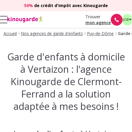
50%
de crédit d'impôt avec Kinougarde
Trouver
JOB
mon agence
Accueil
Nos agences de garde d'enfants
Puy-de-Dôme
Garde 
Garde d'enfants à domicile
à Vertaizon : l'agence
Kinougarde de Clermont-
Ferrand a la solution
adaptée à mes besoins !