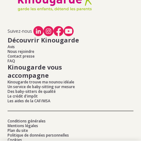
Offres d'emploi de baby-sitting à Vertaizon
,
Offres
d'emploi de baby-sitting à Vassel
,
Offres d'emploi de
baby-sitting à Chauriat
,
Offres d'emploi de baby-sitting
à Bouzel
,
Offres d'emploi de baby-sitting à Chas
Suivez-nous
Découvrir Kinougarde
Avis
Nous rejoindre
Contact presse
FAQ
Kinougarde vous
accompagne
Kinougarde trouve ma nounou idéale
Un service de baby-sitting sur mesure
Des baby-sitters de qualité
Le crédit d'impôt
Les aides de la CAF/MSA
Conditions générales
Mentions légales
Plan du site
Politique de données personnelles
Cookies