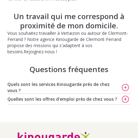
Un travail qui me correspond à
proximité de mon domicile.
Vous souhaitez travailler à Vertaizon ou autour de Clermont-
Ferrand ? Notre agence Kinougarde de Clermont-Ferrand
propose des missions qui s'adaptent à vos
besoins.Rejoignez-nous !
Questions fréquentes
Quels sont les services Kinougarde près de chez
vous ?
Trouvez votre baby-sitter à Clermont-Ferrand
,
Trouvez
Quelles sont les offres d’emploi près de chez vous ?
votre nounou à Clermont-Ferrand
,
Trouvez votre
Offres d'emploi de baby-sitting à Lempdes
,
Offres
nounou à Lyon
,
Trouvez votre baby-sitter à Lyon
,
d'emploi de baby-sitting à Cournon D Auvergne
,
Offres
Trouvez votre nounou à Villeurbanne
et
Bien choisir
d'emploi de baby-sitting à Le Cendre
,
Offres d'emploi de
votre baby-sitter à Villeurbanne
baby-sitting à Aulnat
,
Offres d'emploi de baby-sitting à
Gerzat