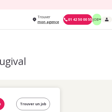
Trouver
01 42 50 00 55
JOB
mon agence
ugival
u
Trouver un job