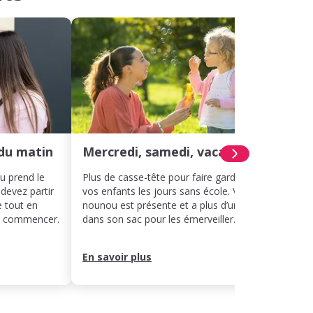
du matin
Mercredi, samedi, vacances
Hora
ou prend le
Plus de casse-tête pour faire garder
Même 
 devez partir
vos enfants les jours sans école. Votre
décal
e tout en
nounou est présente et a plus d’un tour
votre 
ut commencer.
dans son sac pour les émerveiller.
rythme
leur j
En savoir plus
En sa