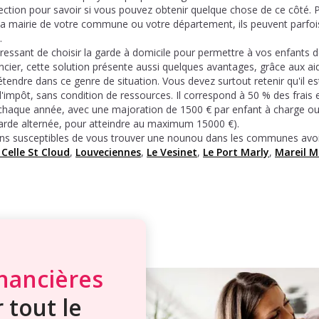
rection pour savoir si vous pouvez obtenir quelque chose de ce côté.
la mairie de votre commune ou votre département, ils peuvent parfois
.
téressant de choisir la garde à domicile pour permettre à vos enfants de
ncier, cette solution présente aussi quelques avantages, grâce aux a
endre dans ce genre de situation. Vous devez surtout retenir qu'il es
 d'impôt, sans condition de ressources. Il correspond à 50 % des frais 
 chaque année, avec une majoration de 1500 € par enfant à charge ou
arde alternée, pour atteindre au maximum 15000 €).
s susceptibles de vous trouver une nounou dans les communes avois
 Celle St Cloud
,
Louveciennes
,
Le Vesinet
,
Le Port Marly
,
Mareil M
inancières
 tout le