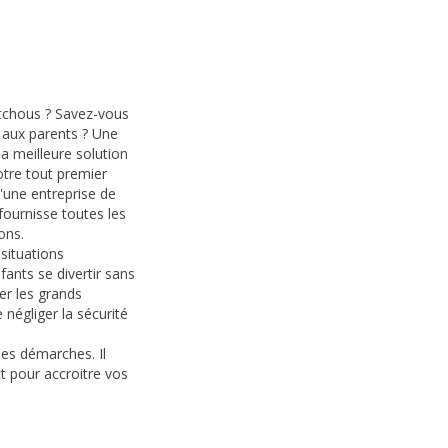
utchous ? Savez-vous
 aux parents ? Une
la meilleure solution
otre tout premier
'une entreprise de
fournisse toutes les
ons.
 situations
fants se divertir sans
ter les grands
 négliger la sécurité
les démarches. Il
ct pour accroitre vos