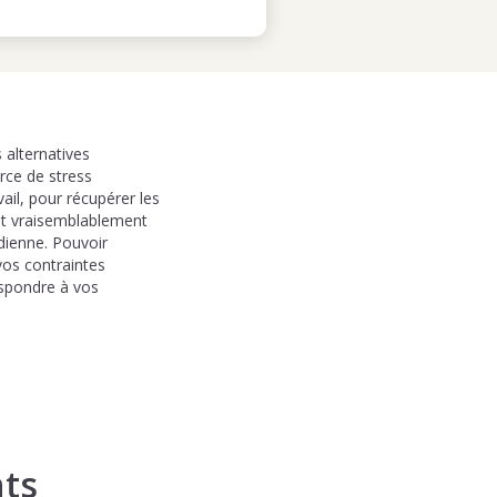
 alternatives
rce de stress
vail, pour récupérer les
est vraisemblablement
dienne. Pouvoir
vos contraintes
espondre à vos
ts