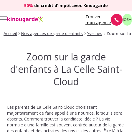
50%
de crédit d'impôt avec Kinougarde
Trouver
JOB
mon agence
Accueil
Nos agences de garde d'enfants
Yvelines
Zoom sur la 
Zoom sur la garde
d'enfants à La Celle Saint-
Cloud
Les parents de La Celle Saint-Cloud choisissent
majoritairement de faire appel à une nourrice, lorsqu'ils sont
absents. Comment trouver la candidate idéale ? La vie
normale d'une famille est souvent centrée autour de la garde
des enfants et des activités des uns et des autres. Être là à la