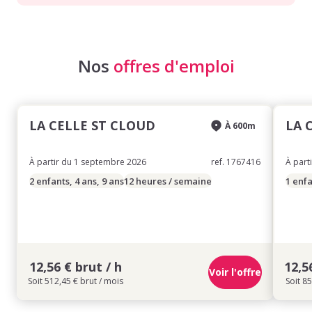
Nos
offres d'emploi
LA CELLE ST CLOUD
LA 
À 600m
À partir du 1 septembre 2026
ref. 1767416
À part
2 enfants, 4 ans, 9 ans
12 heures / semaine
1 enfa
12,56 € brut / h
12,5
Voir l'offre
Soit 512,45 € brut / mois
Soit 85