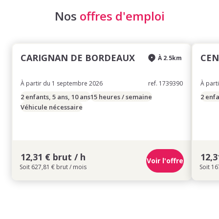
Nos
offres d'emploi
CARIGNAN DE BORDEAUX
CEN
À 2.5km
À partir du 1 septembre 2026
ref. 1739390
À part
2 enfants, 5 ans, 10 ans
15 heures / semaine
2 enfa
Véhicule nécessaire
12,31 € brut / h
12,3
Voir l'offre
Soit 627,81 € brut / mois
Soit 16