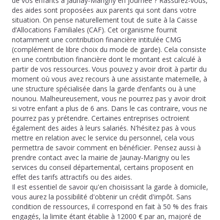
de vos enfants à Jaunay-Marigny en journée ? Rassurez-vous,
des aides sont proposées aux parents qui sont dans votre
situation. On pense naturellement tout de suite à la Caisse
d’Allocations Familiales (CAF). Cet organisme fournit
notamment une contribution financière intitulée CMG
(complément de libre choix du mode de garde). Cela consiste
en une contribution financière dont le montant est calculé à
partir de vos ressources. Vous pouvez y avoir droit à partir du
moment où vous avez recours à une assistante maternelle, à
une structure spécialisée dans la garde d’enfants ou à une
nounou. Malheureusement, vous ne pourrez pas y avoir droit
si votre enfant a plus de 6 ans. Dans le cas contraire, vous ne
pourrez pas y prétendre. Certaines entreprises octroient
également des aides à leurs salariés. N'hésitez pas à vous
mettre en relation avec le service du personnel, cela vous
permettra de savoir comment en bénéficier. Pensez aussi à
prendre contact avec la mairie de Jaunay-Marigny ou les
services du conseil départemental, certains proposent en
effet des tarifs attractifs ou des aides.
Il est essentiel de savoir qu'en choisissant la garde à domicile,
vous aurez la possibilité d'obtenir un crédit d'impôt. Sans
condition de ressources, il correspond en fait à 50 % des frais
engagés, la limite étant établie à 12000 € par an, majoré de