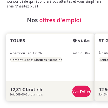
nounou idéale qui répondra à vos attentes et vous simplifiera
la vie.N'hésitez plus !
Nos
offres d'emploi
TOURS
ST 
À 5.4km
À partir du 6 août 2026
ref. 1736049
À part
1 enfant, 3 ans
16 heures / semaine
3 enfa
12,31 € brut / h
12,5
Voir l'offre
Soit 669,66 € brut / mois
Soit 34