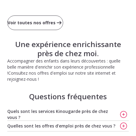
Voir toutes nos offres
Une expérience enrichissante
près de chez moi.
Accompagner des enfants dans leurs découvertes : quelle
belle manière d'enrichir son expérience professionnelle
!Consultez nos offres d'emploi sur notre site internet et
rejoignez-nous !
Questions fréquentes
Quels sont les services Kinougarde près de chez
vous ?
Trouvez votre nounou à Tours
,
Trouvez votre baby-
Quelles sont les offres d’emploi près de chez vous ?
sitter à Tours
,
Avec Kinougarde, trouvez votre baby-
Offres d'emploi de baby-sitting à Joue Les Tours
,
Offres
sitter rapidement à Poitiers
,
Trouvez votre nounou à