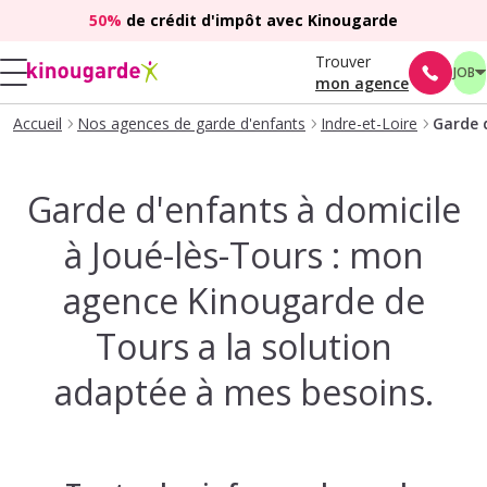
50%
de crédit d'impôt avec Kinougarde
Trouver
JOB
mon agence
Accueil
Nos agences de garde d'enfants
Indre-et-Loire
Garde 
Garde d'enfants à domicile
à Joué-lès-Tours : mon
agence Kinougarde de
Tours a la solution
adaptée à mes besoins.