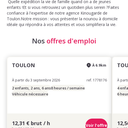
Quelle expédition la vie de famille quand on a de jeunes
enfants !Et si vous retrouviez un quotidien plus serein ?Faites
confiance à l'expertise de notre agence Kinougarde de
Toulon.Notre mission : vous présenter la nounou à domicile
idéale qui répondra à vos attentes et vous simplifiera la vie.
Nos
offres d'emploi
TOULON
TO
À 6.9km
À partir du 3 septembre 2026
ref. 1778176
À part
2 enfants, 2 ans, 6 ans
8 heures / semaine
4 enfa
Véhicule nécessaire
6 heu
12,31 € brut / h
12,5
Voir l'offre