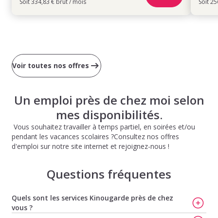
Soit 334,83 € brut / mois
Soit 25
Voir toutes nos offres
Un emploi près de chez moi selon
mes disponibilités.
Vous souhaitez travailler à temps partiel, en soirées et/ou
pendant les vacances scolaires ?Consultez nos offres
d'emploi sur notre site internet et rejoignez-nous !
Questions fréquentes
Quels sont les services Kinougarde près de chez
vous ?
Trouvez votre baby-sitter à Toulon
,
Trouvez votre