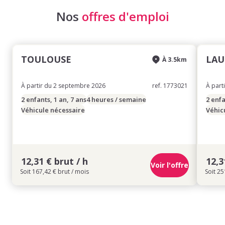
Nos
offres d'emploi
TOULOUSE
LAU
À 3.5km
À partir du 2 septembre 2026
ref. 1773021
À part
2 enfants, 1 an, 7 ans
4 heures / semaine
2 enfa
Véhicule nécessaire
Véhic
12,31 € brut / h
12,3
Voir l'offre
Soit 167,42 € brut / mois
Soit 25