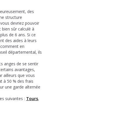
Heureusement, des
ne structure
 vous devriez pouvoir
 bien sûr calculé à
lus de 6 ans. Si ce
nt des aides à leurs
ir comment en
seil départemental, ils
ts anges de se sentir
certains avantages,
r ailleurs que vous
ut à 50 % des frais
our une garde alternée
s suivantes :
Tours
,