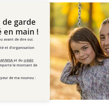
 de garde
é en main !
 avant de dire oui.
ité et d’organisation
CAF/MSA
et du
crédit
mporte le montant de
oyeur de ma nounou :