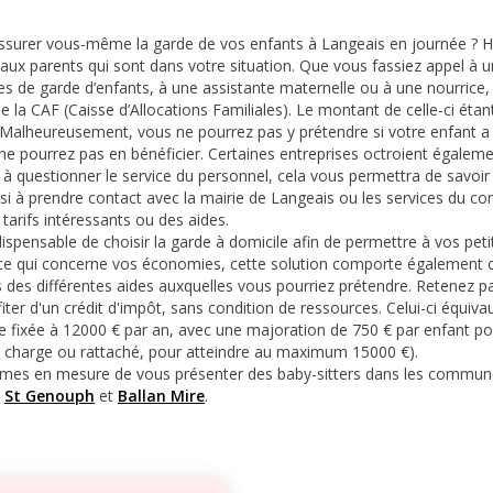
ssurer vous-même la garde de vos enfants à Langeais en journée ? 
aux parents qui sont dans votre situation. Que vous fassiez appel à u
es de garde d’enfants, à une assistante maternelle ou à une nourrice,
e la CAF (Caisse d’Allocations Familiales). Le montant de celle-ci étant
 Malheureusement, vous ne pourrez pas y prétendre si votre enfant a p
 ne pourrez pas en bénéficier. Certaines entreprises octroient égaleme
as à questionner le service du personnel, cela vous permettra de savo
si à prendre contact avec la mairie de Langeais ou les services du con
tarifs intéressants ou des aides.
dispensable de choisir la garde à domicile afin de permettre à vos peti
n ce qui concerne vos économies, cette solution comporte également 
des différentes aides auxquelles vous pourriez prétendre. Retenez pa
iter d'un crédit d'impôt, sans condition de ressources. Celui-ci équiva
te fixée à 12000 € par an, avec une majoration de 750 € par enfant p
à charge ou rattaché, pour atteindre au maximum 15000 €).
es en mesure de vous présenter des baby-sitters dans les commune
,
St Genouph
et
Ballan Mire
.