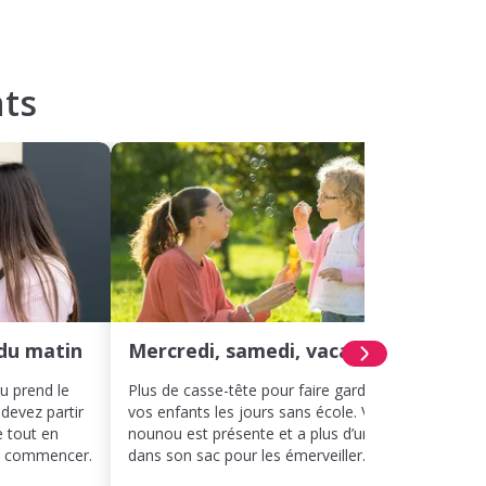
ts
du matin
Mercredi, samedi, vacances
Hora
ou prend le
Plus de casse-tête pour faire garder
Même 
 devez partir
vos enfants les jours sans école. Votre
décal
e tout en
nounou est présente et a plus d’un tour
votre 
ut commencer.
dans son sac pour les émerveiller.
rythme
leur j