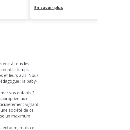
En savoir plus
En sa
urnir à tous les
èrement le temps
es et leurs avis. Nous
 pédagogue : la baby-
arder vos enfants ?
appropriée aux
iculièrement vigilant
u'une société de ce
rnisse un maximum
s entoure, mais ce