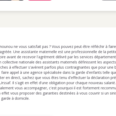
ounou ne vous satisfait pas ? Vous pouvez peut-être réfléchir à fair
agréée. Une assistante maternelle est une professionnelle de la petite
oire avant de recevoir l'agrément délivré par les services départemen
on collective nationale des assistants maternels définissent les aspects
hes à effectuer s'avèrent parfois plus contraignantes que pour une b
 faire appel à une agence spécialisée dans la garde d'enfants telle q
tter en direct, sachez que vous êtes tenu d'effectuer la déclaration p
l'Urssaf. Il s'agit en effet d'une obligation pour chaque nouveau salar
galement vous accompagner, c'est pourquoi il est fortement recomm
n effet vous proposer des garanties destinées à vous couvrir si un sini
 garde à domicile.