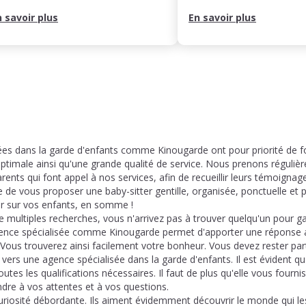
n savoir plus
En savoir plus
ées dans la garde d'enfants comme Kinougarde ont pour priorité de fo
optimale ainsi qu'une grande qualité de service. Nous prenons réguli
rents qui font appel à nos services, afin de recueillir leurs témoignag
de de vous proposer une baby-sitter gentille, organisée, ponctuelle et
ller sur vos enfants, en somme !
e multiples recherches, vous n'arrivez pas à trouver quelqu'un pour g
ence spécialisée comme Kinougarde permet d'apporter une réponse 
Vous trouverez ainsi facilement votre bonheur. Vous devez rester part
vers une agence spécialisée dans la garde d'enfants. Il est évident q
outes les qualifications nécessaires. Il faut de plus qu'elle vous fou
dre à vos attentes et à vos questions.
uriosité débordante. Ils aiment évidemment découvrir le monde qui le