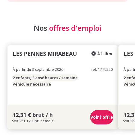
Nos
offres d'emploi
LES PENNES MIRABEAU
LES
À 1.1km
À partir du 3 septembre 2026
ref. 1779220
À part
2 enfants, 3 ans
6 heures / semaine
2 enfa
Véhicule nécessaire
Véhic
12,31 € brut / h
12,3
Voir l'offre
Soit 251,12 € brut / mois
Soit 16