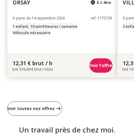
ORSAY
VIL
À 2.4km
À partir du 14 septembre 2026
ref. 1775739
À part
1 enfant, 10 ans
9 heures / semaine
2 enfa
Véhicule nécessaire
12,31 € brut / h
12,3
Voir l'offre
Soit 376,69 € brut / mois
Soit 16
Voir toutes nos offres
Un travail près de chez moi.