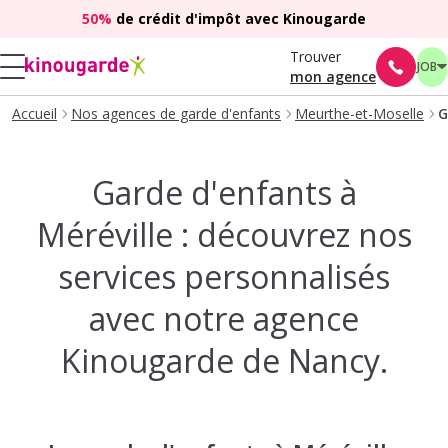
50%
de crédit d'impôt avec Kinougarde
Trouver
JOB
mon agence
Accueil
Nos agences de garde d'enfants
Meurthe-et-Moselle
G
Garde d'enfants à
Méréville : découvrez nos
services personnalisés
avec notre agence
Kinougarde de Nancy.