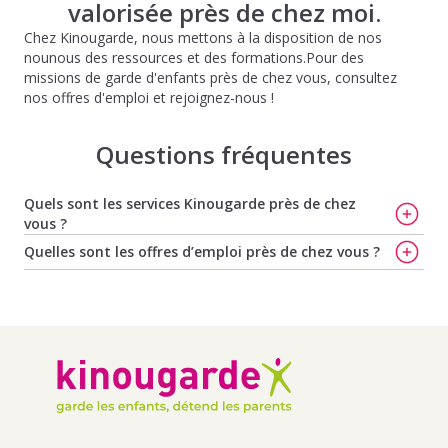
valorisée près de chez moi.
Chez Kinougarde, nous mettons à la disposition de nos
nounous des ressources et des formations.Pour des
missions de garde d'enfants près de chez vous, consultez
nos offres d'emploi et rejoignez-nous !
Questions fréquentes
Quels sont les services Kinougarde près de chez
vous ?
Trouvez votre baby-sitter à Nancy
,
Trouvez votre
Quelles sont les offres d’emploi près de chez vous ?
nounou à Nancy
,
Trouvez votre baby-sitter à Metz
,
Offres d'emploi de baby-sitting à Houdemont
,
Offres
Trouvez votre nounou à Metz
,
Trouvez votre baby-sitter
d'emploi de baby-sitting à Villers Les Nancy
,
Offres
à Strasbourg
et
Trouvez votre nounou à Strasbourg
d'emploi de baby-sitting à Vandoeuvre Les Nancy
,
Offres
d'emploi de baby-sitting à Heillecourt
,
Offres d'emploi
de baby-sitting à Laxou
Offres d'emploi de baby-sitting à Mereville
,
Offres
d'emploi de baby-sitting à Messein
,
Offres d'emploi de
baby-sitting à Frolois
,
Offres d'emploi de baby-sitting à
Neuves Maisons
,
Offres d'emploi de baby-sitting à