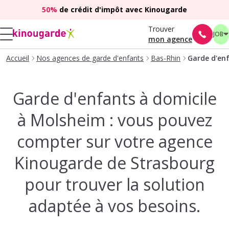
50%
de crédit d'impôt avec Kinougarde
Trouver
JOB
mon agence
Accueil
Nos agences de garde d'enfants
Bas-Rhin
Garde d'enf
Garde d'enfants à domicile
à Molsheim : vous pouvez
compter sur votre agence
Kinougarde de Strasbourg
pour trouver la solution
adaptée à vos besoins.