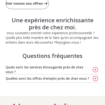
Voir toutes nos offres
Une expérience enrichissante
près de chez moi.
Vous souhaitez enrichir votre expérience professionnelle ?
Quelle plus belle manière de le faire qu'en accompagnant des
enfants dans leurs découvertes ?Rejoignez-nous !
Questions fréquentes
Quels sont les services Kinougarde près de chez
vous ?
Baby-sitting à Créteil[nbsp]: faites garder votre enfant
Quelles sont les offres d’emploi près de chez vous ?
avec Kinougarde
,
Faites garder vos enfants à Créteil
,
Offres d'emploi de baby-sitting à Vigneux Sur Seine
,
Trouvez la nounou idéale à Créteil
,
Trouvez votre
Offres d'emploi de baby-sitting à Brunoy
,
Offres d'emploi
nounou à Champigny-sur-Marne
,
Faites garder vos
de baby-sitting à Draveil
,
Offres d'emploi de baby-
enfants à Champigny-sur-Marne
et
Trouvez votre baby-
sitting à Villeneuve St Georges
,
Offres d'emploi de baby-
sitter à Champigny-sur-Marne
sitting à Valenton