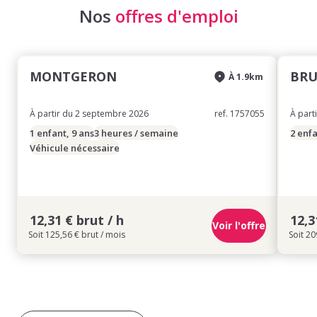
Nos
offres d'emploi
MONTGERON
BR
À 1.9km
À partir du 2 septembre 2026
ref. 1757055
À part
1 enfant, 9 ans
3 heures / semaine
2 enfa
Véhicule nécessaire
12,31 € brut / h
12,3
Voir l'offre
Soit 125,56 € brut / mois
Soit 20