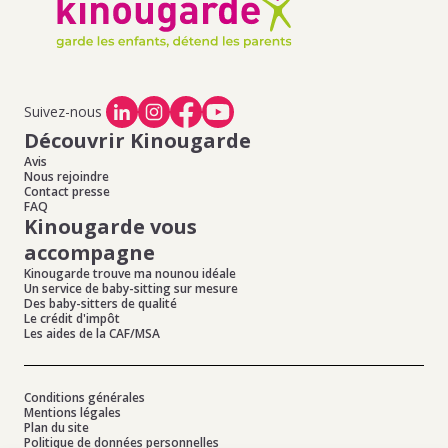
Offres d'emploi de baby-sitting à Montgeron
,
Offres
d'emploi de baby-sitting à Crosne
,
Offres d'emploi de
baby-sitting à Soisy Sur Seine
,
Offres d'emploi de baby-
sitting à Yerres
,
Offres d'emploi de baby-sitting à
Etiolles
Suivez-nous
Découvrir Kinougarde
Avis
Nous rejoindre
Contact presse
FAQ
Kinougarde vous
accompagne
Kinougarde trouve ma nounou idéale
Un service de baby-sitting sur mesure
Des baby-sitters de qualité
Le crédit d'impôt
Les aides de la CAF/MSA
Conditions générales
Mentions légales
Plan du site
Politique de données personnelles