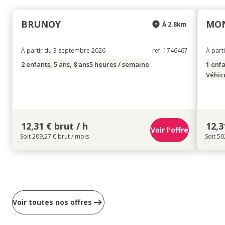
BRUNOY
MO
À 2.8km
À partir du 3 septembre 2026
ref. 1746467
À part
2 enfants, 5 ans, 8 ans
5 heures / semaine
1 enfa
Véhic
12,31 € brut / h
12,3
Voir l'offre
Soit 209,27 € brut / mois
Soit 50
Voir toutes nos offres