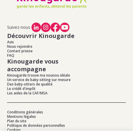
de baby-sitting à Limeil Brevannes
,
Offres d'emploi de
baby-sitting à Crosne
,
Offres d'emploi de baby-sitting à
Montgeron
,
Offres d'emploi de baby-sitting à Epinay
Sous Senart
Suivez-nous
Découvrir Kinougarde
Avis
Nous rejoindre
Contact presse
FAQ
Kinougarde vous
accompagne
Kinougarde trouve ma nounou idéale
Un service de baby-sitting sur mesure
Des baby-sitters de qualité
Le crédit d'impôt
Les aides de la CAF/MSA
Conditions générales
Mentions légales
Plan du site
Politique de données personnelles
Cookies