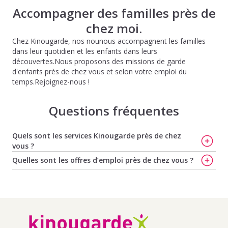
Accompagner des familles près de
chez moi.
Chez Kinougarde, nos nounous accompagnent les familles
dans leur quotidien et les enfants dans leurs
découvertes.Nous proposons des missions de garde
d'enfants près de chez vous et selon votre emploi du
temps.Rejoignez-nous !
Questions fréquentes
Quels sont les services Kinougarde près de chez
vous ?
Baby-sitting à Créteil[nbsp]: faites garder votre enfant
Quelles sont les offres d’emploi près de chez vous ?
avec Kinougarde
,
Faites garder vos enfants à Créteil
,
Offres d'emploi de baby-sitting à Brunoy
,
Offres d'emploi
Trouvez la nounou idéale à Créteil
,
Faites garder vos
de baby-sitting à Boissy St Leger
,
Offres d'emploi de
enfants à Champigny-sur-Marne
,
Trouvez votre nounou
baby-sitting à Valenton
,
Offres d'emploi de baby-sitting
à Champigny-sur-Marne
et
Trouvez votre baby-sitter à
à Villeneuve St Georges
,
Offres d'emploi de baby-sitting
Champigny-sur-Marne
à Bonneuil Sur Marne
Offres d'emploi de baby-sitting à Yerres
,
Offres d'emploi