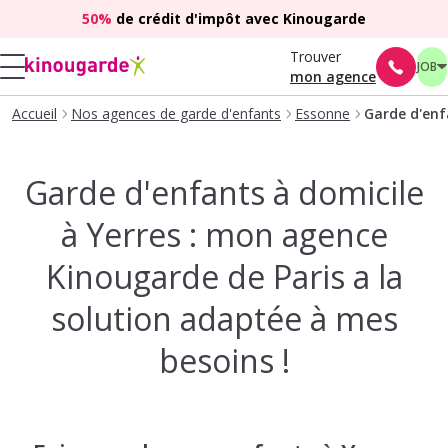
50%
de crédit d'impôt avec Kinougarde
Trouver
JOB
mon agence
Accueil
Nos agences de garde d'enfants
Essonne
Garde d'enf
Garde d'enfants à domicile
à Yerres : mon agence
Kinougarde de Paris a la
solution adaptée à mes
besoins !