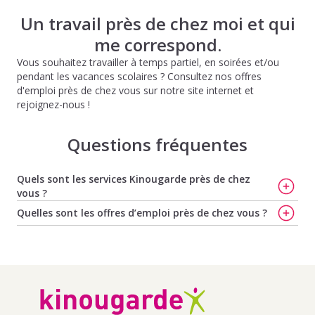
Un travail près de chez moi et qui
me correspond.
Vous souhaitez travailler à temps partiel, en soirées et/ou
pendant les vacances scolaires ? Consultez nos offres
d'emploi près de chez vous sur notre site internet et
rejoignez-nous !
Questions fréquentes
Quels sont les services Kinougarde près de chez
vous ?
Trouvez votre nounou à Nice
,
Trouvez votre baby-sitter
Quelles sont les offres d’emploi près de chez vous ?
à Nice
,
Trouvez votre baby-sitter à Toulon
,
Trouvez
Offres d'emploi de baby-sitting à Mougins
,
Offres
votre nounou à Toulon
,
Trouvez votre baby-sitter à Aix-
d'emploi de baby-sitting à Le Cannet
,
Offres d'emploi de
en-Provence
et
Trouvez votre nounou à Aix-en-Provence
baby-sitting à Mouans Sartoux
,
Offres d'emploi de
baby-sitting à Valbonne
,
Offres d'emploi de baby-sitting
à Cannes
Offres d'emploi de baby-sitting à Tanneron
,
Offres