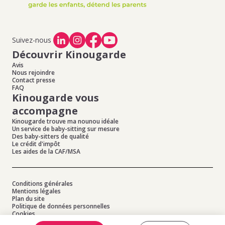
d'emploi de baby-sitting à Courmes
,
Offres d'emploi de
baby-sitting à Caussols
,
Offres d'emploi de baby-sitting
à St Vallier De Thiey
,
Offres d'emploi de baby-sitting à
Cipieres
Suivez-nous
Découvrir Kinougarde
Avis
Nous rejoindre
Contact presse
FAQ
Kinougarde vous
accompagne
Kinougarde trouve ma nounou idéale
Un service de baby-sitting sur mesure
Des baby-sitters de qualité
Le crédit d'impôt
Les aides de la CAF/MSA
Conditions générales
Mentions légales
Plan du site
Politique de données personnelles
Cookies