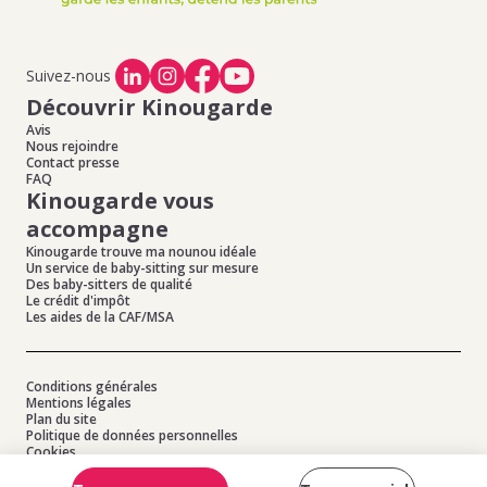
Mont D Or
,
Offres d'emploi de baby-sitting à Quincieux
,
Offres d'emploi de baby-sitting à Mionnay
,
Offres
d'emploi de baby-sitting à St Didier De Formans
Suivez-nous
Découvrir Kinougarde
Avis
Nous rejoindre
Contact presse
FAQ
Kinougarde vous
accompagne
Kinougarde trouve ma nounou idéale
Un service de baby-sitting sur mesure
Des baby-sitters de qualité
Le crédit d'impôt
Les aides de la CAF/MSA
Conditions générales
Mentions légales
Plan du site
Politique de données personnelles
Cookies
© 2026 Kinougarde - Tous droits réservés