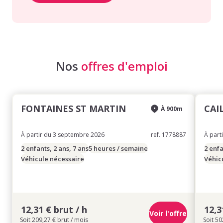
Nos
offres d'emploi
FONTAINES ST MARTIN
CAI
À 900m
À partir du 3 septembre 2026
ref. 1778887
À part
2 enfants, 2 ans, 7 ans
5 heures / semaine
2 enfa
Véhicule nécessaire
Véhic
12,31 € brut / h
12,3
Voir l'offre
Soit 209,27 € brut / mois
Soit 50