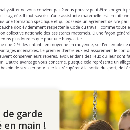
baby-sitter ne vous convient pas ? Vous pouvez peut-être songer à p
lle agréée. Il faut savoir qu'une assistante maternelle est en fait une
uivi une formation spécifique et qui possède un agrément délivré par l
auche doit évidemment respecter le Code du travail, comme toute
n collective nationale des assistants maternels. D'une façon général
temps plus lourdes que pour une baby-sitter.
rne que 2 % des enfants en moyenne en moyenne, sur l'ensemble de n
vantages indéniables. Le premier d'entre eux est assurément le confo
peuvent conserver leurs repères, évoluer dans des lieux qui leur sont fa
in. L'autre avantage vous concerne, puisque cela représente un allè
esoin de stresser pour aller les récupérer à la sortie du sport, de l'é
 de garde
é en main !