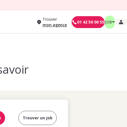
Trouver
01 42 50 00 55
JOB
mon agence
savoir
u
Trouver un job