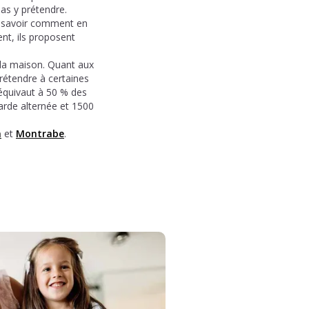
as y prétendre.
r savoir comment en
nt, ils proposent
 la maison. Quant aux
prétendre à certaines
 équivaut à 50 % des
garde alternée et 1500
n
et
Montrabe
.