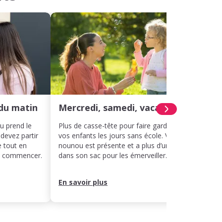
du matin
Mercredi, samedi, vacances
Hora
ou prend le
Plus de casse-tête pour faire garder
Même 
 devez partir
vos enfants les jours sans école. Votre
décal
e tout en
nounou est présente et a plus d’un tour
votre 
ut commencer.
dans son sac pour les émerveiller.
rythme
leur j
En savoir plus
En sa