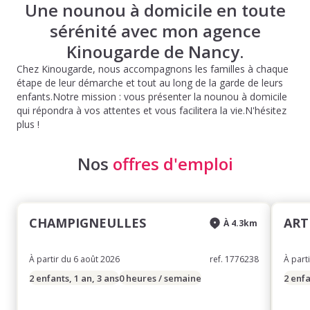
Une nounou à domicile en toute
sérénité avec mon agence
Kinougarde de Nancy.
Chez Kinougarde, nous accompagnons les familles à chaque
étape de leur démarche et tout au long de la garde de leurs
enfants.Notre mission : vous présenter la nounou à domicile
qui répondra à vos attentes et vous facilitera la vie.N'hésitez
plus !
Nos
offres d'emploi
CHAMPIGNEULLES
ART
À 4.3km
À partir du 6 août 2026
ref. 1776238
À part
2 enfants, 1 an, 3 ans
0 heures / semaine
2 enfa