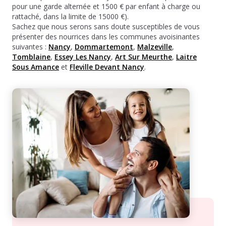
pour une garde alternée et 1500 € par enfant à charge ou
rattaché, dans la limite de 15000 €).
Sachez que nous serons sans doute susceptibles de vous
présenter des nourrices dans les communes avoisinantes
suivantes :
Nancy
,
Dommartemont
,
Malzeville
,
Tomblaine
,
Essey Les Nancy
,
Art Sur Meurthe
,
Laitre
Sous Amance
et
Fleville Devant Nancy
.