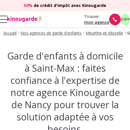
50%
de crédit d'impôt avec Kinougarde
Trouver
JOB
mon agence
Accueil
Nos agences de garde d'enfants
Meurthe-et-Moselle
G
Garde d'enfants à domicile
à Saint-Max : faites
confiance à l'expertise de
notre agence Kinougarde
de Nancy pour trouver la
solution adaptée à vos
besoins.