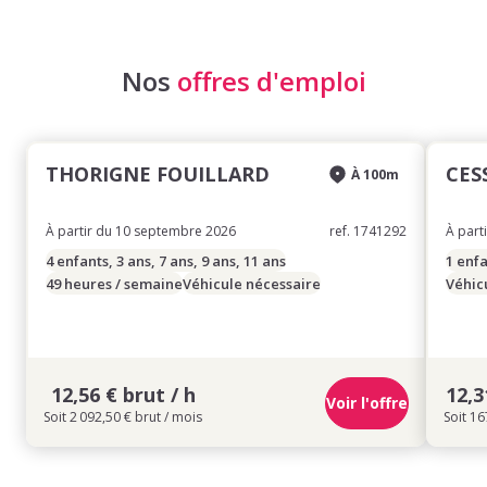
Nos
offres d'emploi
THORIGNE FOUILLARD
CES
À 100m
À partir du 10 septembre 2026
ref. 1741292
À part
4 enfants, 3 ans, 7 ans, 9 ans, 11 ans
1 enfa
49 heures / semaine
Véhicule nécessaire
Véhic
12,56 € brut / h
12,3
Voir l'offre
Soit 2 092,50 € brut / mois
Soit 16