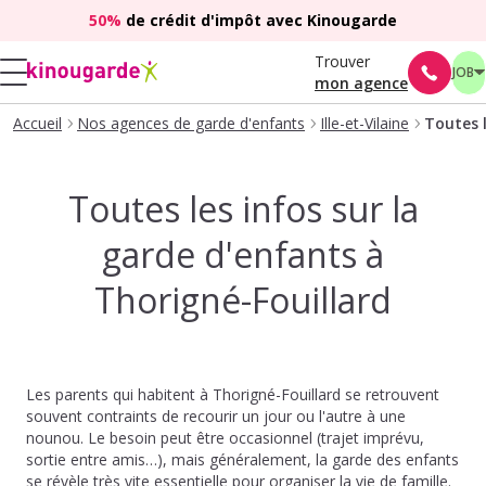
50%
de crédit d'impôt avec Kinougarde
Trouver
JOB
mon agence
Accueil
Nos agences de garde d'enfants
Ille-et-Vilaine
Toutes l
Toutes les infos sur la
garde d'enfants à
Thorigné-Fouillard
Les parents qui habitent à Thorigné-Fouillard se retrouvent
souvent contraints de recourir un jour ou l'autre à une
nounou. Le besoin peut être occasionnel (trajet imprévu,
sortie entre amis…), mais généralement, la garde des enfants
se révèle très vite essentielle pour organiser la vie de famille.