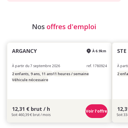
Nos
offres d'emploi
ARGANCY
STE
À 6.9km
À partir du 7 septembre 2026
ref. 1780924
À part
2 enfants, 9 ans, 11 ans
11 heures / semaine
2 enfa
Véhicule nécessaire
12,31 € brut / h
12,3
Voir l'offre
Soit 460,39 € brut / mois
Soit 33