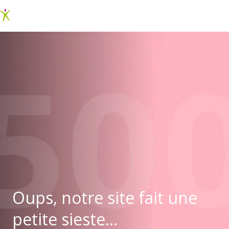
Oups, notre site fait une
petite sieste...