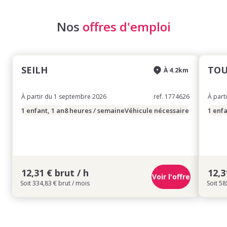
Nos
offres d'emploi
SEILH
TOU
À 4.2km
À partir du 1 septembre 2026
ref. 1774626
À part
1 enfant, 1 an
8 heures / semaine
Véhicule nécessaire
1 enfa
12,31 € brut / h
12,3
Voir l'offre
Soit 334,83 € brut / mois
Soit 58