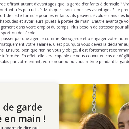
rde offrant autant d'avantages que la garde d'enfants à domicile ? V
urtant très peu utilisé. Mais quels sont donc ses avantages ? Le premie
ort de cette formule pour les enfants : ils peuvent évoluer dans des li
s habitudes et avoir leurs jouets à portée de main. L'autre avantage 
ègement dans votre emploi du temps. Plus besoin de stresser pour alle
 sport ou de l'école.
s passer par une agence comme Kinougarde et à engager votre nourri
matiquement votre salariée. C'est pourquoi vous devez la déclarer au
ons. Ensuite, bien que rien ne vous y oblige, il est fortement recomm
r informée. En effet, elle sera capable de vous couvrir en cas de dégâ
ubis par votre enfant, votre nounou ou vous-même pendant la garde
 de garde
é en main !
 avant de dire oui.