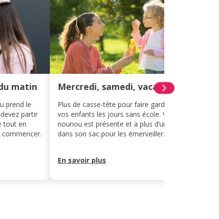
du matin
Mercredi, samedi, vacances
Hora
ou prend le
Plus de casse-tête pour faire garder
Même 
 devez partir
vos enfants les jours sans école. Votre
décal
e tout en
nounou est présente et a plus d’un tour
votre 
ut commencer.
dans son sac pour les émerveiller.
rythme
leur j
En savoir plus
En sa