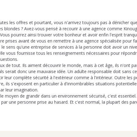
es les offres et pourtant, vous n'arrivez toujours pas à dénicher qu
tes blondes ? Avez-vous pensé à recourir à une agence comme Kinoug
 Vous pourrez ainsi trouver votre bonheur et avoir enfin l'esprit tranqu
tre prises avant de vous en remettre à une agence spécialisée pour fa
s le sens qu'une entreprise de services à la personne doit avoir un n
u'elle vous fournisse tous les renseignements nécessaires pour répondr
questions.
ux de tout. Ils aiment découvrir le monde, mais à cet âge, ils n'ont p
uls serait donc une mauvaise idée. Un adulte responsable doit sans ces
ir leur complète sécurité à l'extérieur comme à l'intérieur. Outre les pe
, ils s'exposent en particulier à d'innombrables situations potentiell
ar leur imagination.
e moyen de grandir dans un environnement sécurisé, c'est essentiel. 
r par une personne prise au hasard. Et c'est normal, la plupart des pa