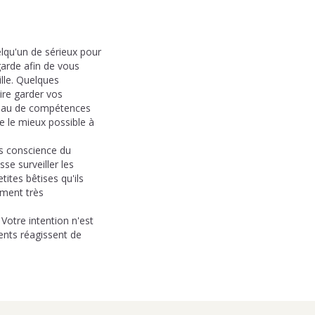
elqu'un de sérieux pour
arde afin de vous
ille. Quelques
ire garder vos
iveau de compétences
e le mieux possible à
as conscience du
se surveiller les
tites bêtises qu'ils
ement très
Votre intention n'est
rents réagissent de