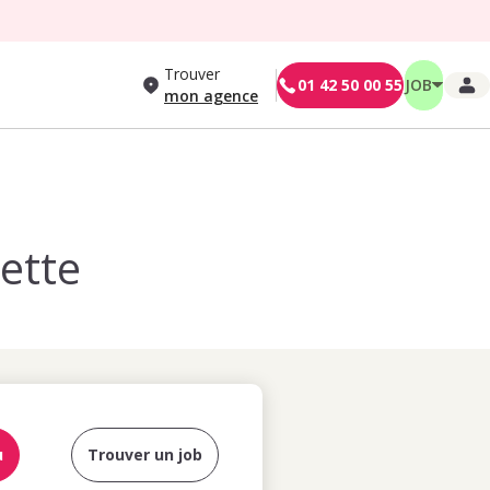
Trouver
01 42 50 00 55
JOB
mon agence
vette
u
Trouver un job