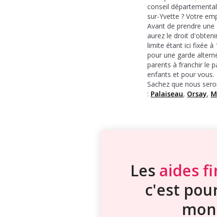
conseil départemental 
sur-Yvette ? Votre em
Avant de prendre une dé
aurez le droit d'obten
limite étant ici fixée
pour une garde alternée
parents à franchir le 
enfants et pour vous.
Sachez que nous sero
:
Palaiseau
,
Orsay
,
M
Les
aides f
c'est pour
mon