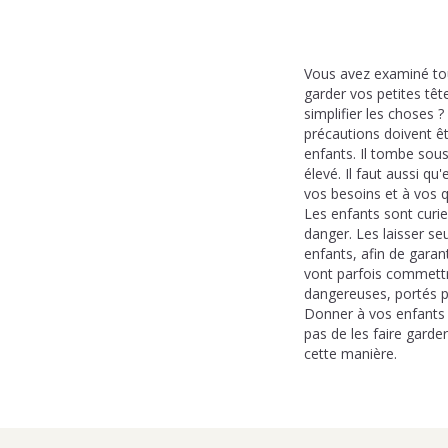
Vous avez examiné tout
garder vos petites tê
simplifier les choses ?
précautions doivent ê
enfants. Il tombe sou
élevé. Il faut aussi q
vos besoins et à vos 
Les enfants sont curie
danger. Les laisser se
enfants, afin de garant
vont parfois commettre
dangereuses, portés p
Donner à vos enfants l
pas de les faire garde
cette manière.