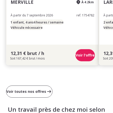
MERVILLE
LAR
À 4.2km
À partir du 7 septembre 2026
ref. 1754782
À part
1 enfant, 4 ans
4 heures / semaine
2 enfa
Véhicule nécessaire
Véhic
12,31 € brut / h
12,3
Voir l'offre
Soit 167,42 € brut / mois
Soit 20
Voir toutes nos offres
Un travail près de chez moi selon