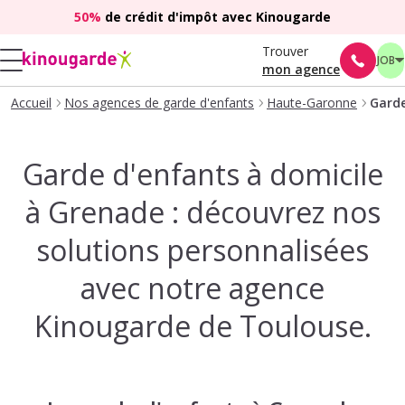
50%
de crédit d'impôt avec Kinougarde
Trouver
JOB
mon agence
Accueil
Nos agences de garde d'enfants
Haute-Garonne
Garde
Garde d'enfants à domicile
à Grenade : découvrez nos
solutions personnalisées
avec notre agence
Kinougarde de Toulouse.