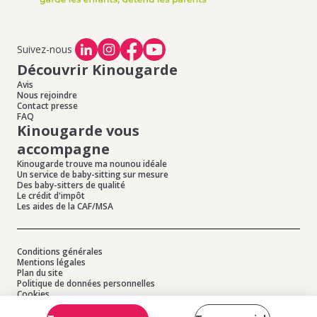
d'emploi de baby-sitting à Lancon Provence
,
Offres
d'emploi de baby-sitting à La Barben
,
Offres d'emploi de
baby-sitting à Le Rove
Suivez-nous
Découvrir Kinougarde
Avis
Nous rejoindre
Contact presse
FAQ
Kinougarde vous
accompagne
Kinougarde trouve ma nounou idéale
Un service de baby-sitting sur mesure
Des baby-sitters de qualité
Le crédit d'impôt
Les aides de la CAF/MSA
Conditions générales
Mentions légales
Plan du site
Politique de données personnelles
Cookies
© 2026 Kinougarde - Tous droits réservés