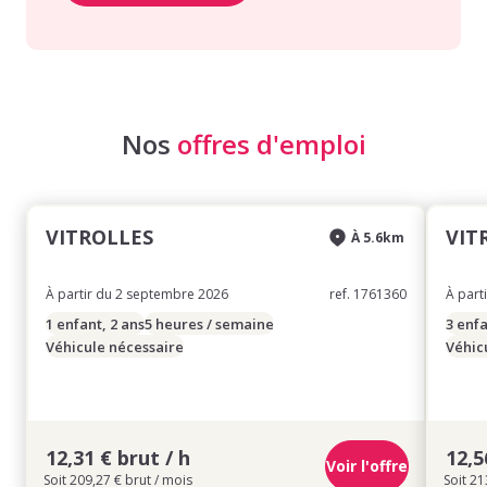
Nos
offres d'emploi
VITROLLES
VIT
À 5.6km
À partir du 2 septembre 2026
ref. 1761360
À part
1 enfant, 2 ans
5 heures / semaine
3 enfa
Véhicule nécessaire
Véhic
12,31 € brut / h
12,5
Voir l'offre
Soit 209,27 € brut / mois
Soit 21