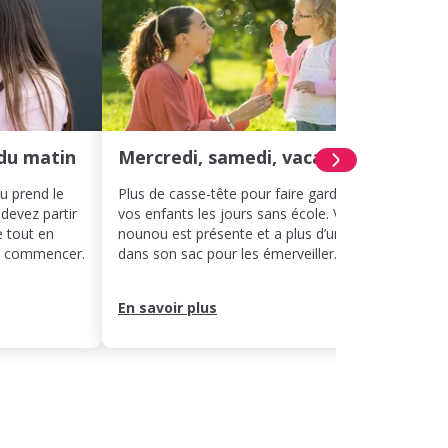
du matin
Mercredi, samedi, vacances
Hora
ou prend le
Plus de casse-tête pour faire garder
Même 
 devez partir
vos enfants les jours sans école. Votre
décal
e tout en
nounou est présente et a plus d’un tour
votre 
ut commencer.
dans son sac pour les émerveiller.
rythme
leur j
En savoir plus
En sa