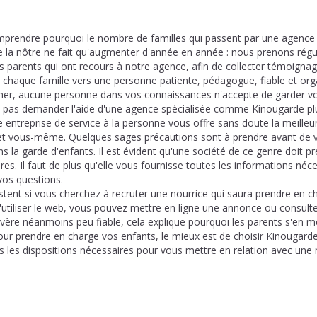
comprendre pourquoi le nombre de familles qui passent par une agence 
la nôtre ne fait qu'augmenter d'année en année : nous prenons rég
s parents qui ont recours à notre agence, afin de collecter témoignag
r chaque famille vers une personne patiente, pédagogue, fiable et org
er, aucune personne dans vos connaissances n'accepte de garder vos
e pas demander l'aide d'une agence spécialisée comme Kinougarde p
 entreprise de service à la personne vous offre sans doute la meilleu
et vous-même. Quelques sages précautions sont à prendre avant de 
s la garde d'enfants. Il est évident qu'une société de ce genre doit pr
ires. Il faut de plus qu'elle vous fournisse toutes les informations né
os questions.
tent si vous cherchez à recruter une nourrice qui saura prendre en ch
'utiliser le web, vous pouvez mettre en ligne une annonce ou consulter
vère néanmoins peu fiable, cela explique pourquoi les parents s'en mé
our prendre en charge vos enfants, le mieux est de choisir Kinougarde
es les dispositions nécessaires pour vous mettre en relation avec u