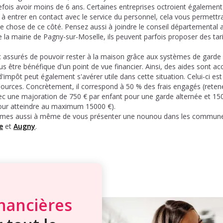
efois avoir moins de 6 ans. Certaines entreprises octroient également
s à entrer en contact avec le service du personnel, cela vous permettr
 chose de ce côté. Pensez aussi à joindre le conseil départemental ai
e la mairie de Pagny-sur-Moselle, ils peuvent parfois proposer des tari
 assurés de pouvoir rester à la maison grâce aux systèmes de garde 
us être bénéfique d'un point de vue financier. Ainsi, des aides sont a
d'impôt peut également s'avérer utile dans cette situation. Celui-ci est
ources. Concrètement, il correspond à 50 % des frais engagés (retenez 
ec une majoration de 750 € par enfant pour une garde alternée et 150
our atteindre au maximum 15000 €).
es aussi à même de vous présenter une nounou dans les communes 
e
et
Augny
.
inancières