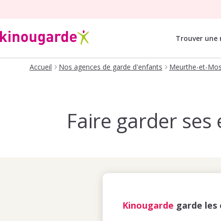
Trouver une
Accueil
Nos agences de garde d'enfants
Meurthe-et-Mos
Faire garder ses
Kinougarde
garde les 