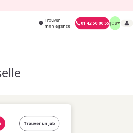
Trouver
01 42 50 00 55
JOB
mon agence
elle
u
Trouver un job