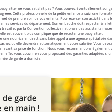
baby-sitter ne vous satisfait pas ? Vous pouvez éventuellement songer
agréée. Cette professionnelle de la petite enfance a suivi une forma
ermet de prendre soin de vos enfants. Pour exercer son activité dans le
ar les services du département. Son embauche doit respecter à la lett
u travail et par la Convention collective nationale des assistants mater
lle est souvent plus compliqué que de recruter une baby-sitter.
er une nourrice en direct sans faire appel à une agence spécialisée da
 sachez qu'elle deviendra automatiquement votre salariée. Vous devez 
et ce, avant sa prise de fonction. Nous vous recommandons également 
 en effet vous couvrir en vous proposant des garanties adaptées si un 
urnée de garde à domicile.
 de garde
é en main !