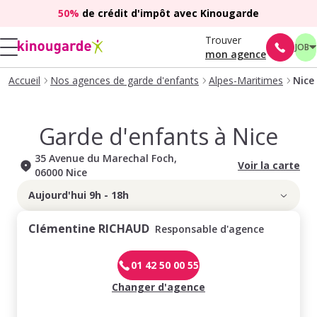
50%
de crédit d'impôt avec Kinougarde
Trouver
JOB
mon agence
Accueil
Nos agences de garde d'enfants
Alpes-Maritimes
Nice
Garde d'enfants à
Nice
35 Avenue du Marechal Foch
,
Voir la carte
06000
Nice
Aujourd'hui 9h - 18h
Clémentine RICHAUD
Responsable d'agence
01 42 50 00 55
Changer d'agence