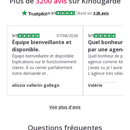
Plus de
3200 avis
sur Kinougarde
4.3
/5
Basé sur
3,2K
avis
5
/5
07/08/2026
5
/5
Équipe bienveillante et
Quel bonheur de
disponible.
par une agence
Équipe bienveillante et disponible.
Quel bonheur de pass
Explications sur le fonctionnement
agence comme Kinoug
claires. À su cerner parfaitement
j'avais su je l aurai fait
notre demande et...
L'agence très sélection
alissia vallerin-gallego
Valérie
Voir plus d'avis
Questions fréquentes