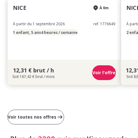
NICE
NIC
À 0m
À partir du 1 septembre 2026
ref. 1776649
À part
1 enfant, 5 ans
4 heures / semaine
2 enfa
12,31 € brut / h
12,3
Voir l'offre
Soit 167,42 € brut / mois
Soit 83
Voir toutes nos offres