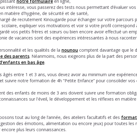
plissant
notre formulaire
en ligne,
nous intéresse, vous passerez des tests nous permettant d’évaluer vos 
n matière d'hygiène, de sécurité et de santé,
hargé de recrutement Kinougarde pour échanger sur votre parcours p
 scolaire, expliquer vos motivations et voir si votre profil correspond 
ardé vos petits frères et sœurs ou bien encore avoir effectué un emp
onie de vacances sont des expériences intéressantes à nous raconter 
rsonnalité et les qualités de la
nounou
comptent davantage que le d
le des parents
. Néanmoins, nous exigeons plus de la part des perso
d’enfants en bas âge
.
ts âgés entre 1 et 3 ans, vous devez avoir au minimum une expérienc
 et suivre notre formation de 4h “Petite Enfance” pour consolider vos
nt des enfants de moins de 3 ans doivent suivre une formation obliga
connaissances sur l'éveil, le développement et les réflexes en matière
osons tout au long de l’année, des ateliers facultatifs et des
format
gestion des émotions, alimentation ou encore jeux) pour toutes les
 encore plus leurs connaissances.