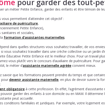
lôme
pour garder des tout-pet
er un métier Petite Enfance, garder des enfants et être témoin de leur
 vous permettent d’atteindre cet objectif :
xiliaire de puériculture
,
nciennement Petite Enfance),
 sanitaires et sociales,
 la
formation d’assistantes maternelles
.
pend dans quelles structures vous souhaitez travailler, de vos envies
t, si vous souhaitez travailler dans une crèche collective ou un jardin 
 Éducative Petite Enfance est le meilleur choix. Pour un travail plus
nez-vous plutôt vers le concours d’auxiliaire de puériculture. Pour g
M, le métier d’
assistante maternelle agréée
convient mieux.
 savoir que les formations peuvent prendre du temps et que certain
, pour
devenir assistante maternelle
, en plus de devoir suivre la fo
:
nt obligatoire
à cette profession. En effet, l’agrément d’assistante
 pouvoir garder des enfants à son domicile ou en MAM. Il détermine l
istante peut accueillir.
es conditions familiales et juridiques. Par exemple, votre logement est