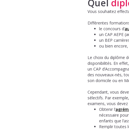
Quel
dip
Vous souhaitez effectu
Différentes formations
le concours d’
au
un CAP AEPE (a
un BEP carrières
ou bien encore,
Le choix du diplôme dé
disponibilités. En effe
un CAP d’Accompagnante
des nouveaux-nés, tour
son domicile ou en MA
Cependant, vous devez
sélectifs. Par exemple
examens, vous devez 
Obtenir l’
agréme
nécessaire pour
enfants que l’ass
Remplir toutes l