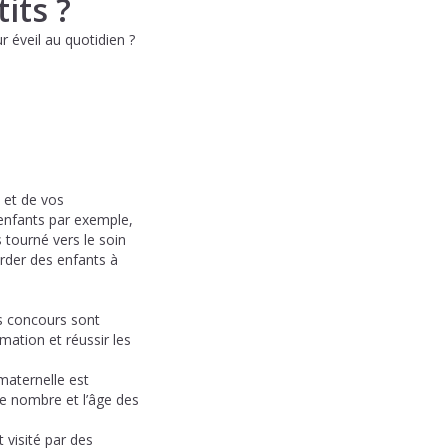
its ?
 éveil au quotidien ?
 et de vos
d’enfants par exemple,
 tourné vers le soin
arder des enfants à
s concours sont
rmation et réussir les
 maternelle est
e nombre et l’âge des
 visité par des