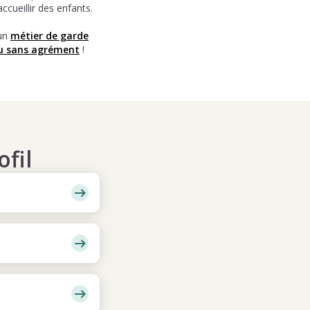
accueillir des enfants.
 un
métier de garde
u sans agrément
!
fil