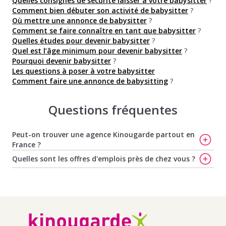
Quelles consignes de sécurité laisser à votre babysitter
?
Comment bien débuter son activité de babysitter
?
Où mettre une annonce de babysitter
?
Comment se faire connaître en tant que babysitter
?
Quelles études pour devenir babysitter
?
Quel est l’âge minimum pour devenir babysitter
?
Pourquoi devenir babysitter
?
Les questions à poser à votre babysitter
Comment faire une annonce de babysitting
?
Questions fréquentes
Peut-on trouver une agence Kinougarde partout en
France ?
Garde d'enfants
Garde d'enfants
Garde d'enfants
Quelles sont les offres d'emplois près de chez vous ?
à Angers
à Montpellier
à Rouen
Offres d'emploi
Offres d'emploi
Offres d'emploi
Garde d'enfants
Garde d'enfants
Garde d'enfants
de baby-sitting à
de baby-sitting à
de baby-sitting à
à Bordeaux
à Nantes
à Strasbourg
Angers
Montpellier
Rouen
Garde d'enfants
Garde d'enfants
Garde d'enfants
Offres d'emploi
Offres d'emploi
Offres d'emploi
à Grenoble
à Nice
à Toulouse
de baby-sitting à
de baby-sitting à
de baby-sitting à
Garde d'enfants
Garde d'enfants
Garde d'enfants
Bordeaux
Nantes
Strasbourg
à Lille
à Orléans
à Tours