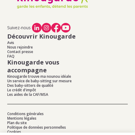
Offres d'emploi
Offres d'emploi
Offres d'emploi
Garde d'enfants
Garde d'enfants
de baby-sitting à
de baby-sitting à
de baby-sitting à
à Lyon
à Paris IDF
Grenoble
Nice
Toulouse
Garde d'enfants
Garde d'enfants
Offres d'emploi
Offres d'emploi
Offres d'emploi
à Marseille
à Rennes
Suivez-nous
de baby-sitting à
de baby-sitting à
de baby-sitting à
Lille
Orléans
Tours
Découvrir Kinougarde
Offres d'emploi
Offres d'emploi
Avis
de baby-sitting à
de baby-sitting à
Nous rejoindre
Contact presse
Lyon
Paris IDF
FAQ
Offres d'emploi
Offres d'emploi
Kinougarde vous
de baby-sitting à
de baby-sitting à
accompagne
Marseille
Rennes
Kinougarde trouve ma nounou idéale
Un service de baby-sitting sur mesure
Des baby-sitters de qualité
Le crédit d'impôt
Les aides de la CAF/MSA
Conditions générales
Mentions légales
Plan du site
Politique de données personnelles
Cookies